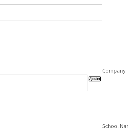
Company
Ajouter
School N