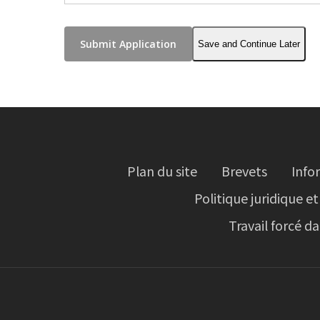
Save and Continue Later
Plan du site
Brevets
Info
Politique juridique et
Travail forcé d