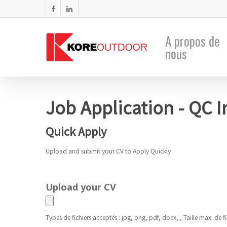
Skip
facebook
linkedin
to
main
A propos de
nous
content
Job Application - QC 
Quick Apply
Upload and submit your CV to Apply Quickly
Upload your CV
Types de fichiers acceptés : jpg, png, pdf, docx, , Taille max. de fi